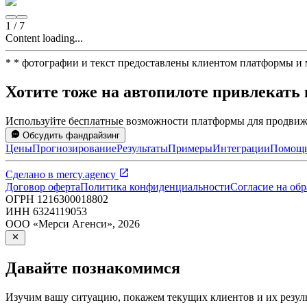
1
/
7
Content loading...
*
* фотографии и текст предоставлены клиентом платформы и
Хотите тоже на автопилоте привлекать
Используйте бесплатные возможности платформы для продвиже
Обсудить фандрайзинг
Цены
Прогнозирование
Результаты
Примеры
Интеграции
Помощ
Сделано в
mercy.agency
Договор оферта
Политика конфиденциальности
Согласие на об
ОГРН
1216300018802
ИНН
6324119053
ООО «Мерси Агенси»
,
2026
Давайте познакомимся
Изучим вашу ситуацию, покажем текущих клиентов и их резуль