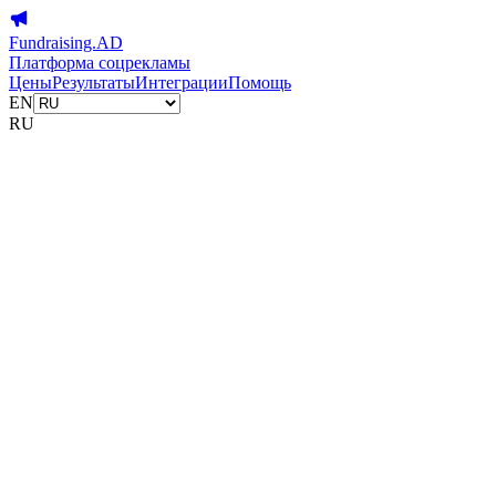
Fundraising.AD
Платформа соцрекламы
Цены
Результаты
Интеграции
Помощь
EN
RU