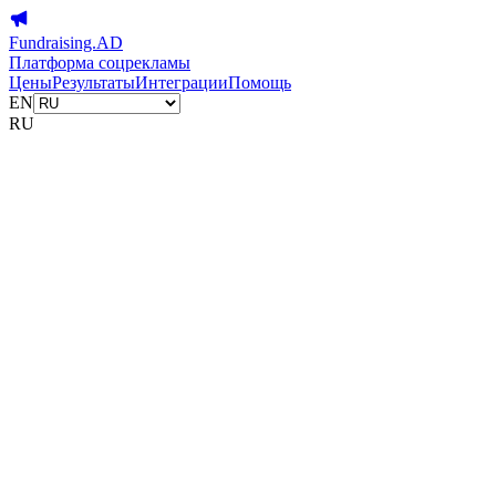
Fundraising.AD
Платформа соцрекламы
Цены
Результаты
Интеграции
Помощь
EN
RU