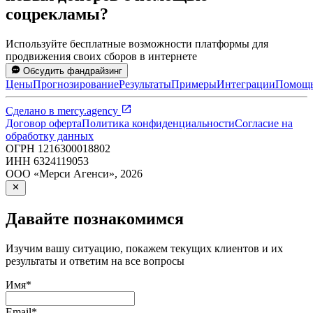
соцрекламы?
Используйте бесплатные возможности платформы для
продвижения своих сборов в интернете
Обсудить фандрайзинг
Цены
Прогнозирование
Результаты
Примеры
Интеграции
Помощ
Сделано в
mercy.agency
Договор оферта
Политика конфиденциальности
Согласие на
обработку данных
ОГРН
1216300018802
ИНН
6324119053
ООО «Мерси Агенси»
,
2026
Давайте познакомимся
Изучим вашу ситуацию, покажем текущих клиентов и их
результаты и ответим на все вопросы
Имя
*
Email
*