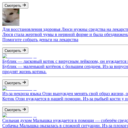
Смотреть
Для восстановления здоровья Люси нужны средства на лекарст
Люся стала жертвой чумы в нервной форме и была обездвижен
Помогите собрать деньги на лекарства
Смотреть
Бублик — ласковый котик с вирусным лейкозом, он нуждается
Бублик — маленький котёнок с большим сердцем. Из-за вирусно
продлят жизнь котика.
Смотреть
Из-за некроза языка Оззи вынужден менять свой образ жизни, 
Котик Оззи нуждается в нашей помощи. Из-за рыбьей кости у 
Смотреть
Сильная духом Малышка нуждается в помощи — соберём средс
Собачка Малышка оказалась в сложной ситуации. Из-за плохог