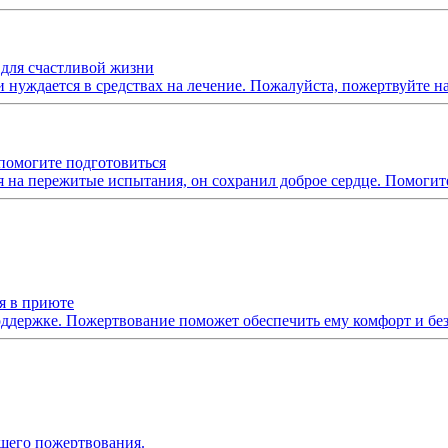
для счастливой жизни
нуждается в средствах на лечение. Пожалуйста, пожертвуйте н
помогите подготовиться
я на пережитые испытания, он сохранил доброе сердце. Помоги
я в приюте
ддержке. Пожертвование поможет обеспечить ему комфорт и без
ашего пожертвования.