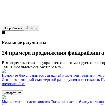
Попробовать
Вход
Реальные результаты
24 примера продвижения фандрайзинг
Вся соцреклама создана, управляется и оптимизируется платфор
1f01912f-ad30-6d2b-bc07-ac1fb3c92fb3
Помогите Лео справиться с атаксией и другими травмами, кото
Лео — кот, который стал жертвой равнодушия и жестокости. П
помогите Лео!
Смотреть
Мы не смогли спасти хвостик Тоси, но спасли её саму от холод