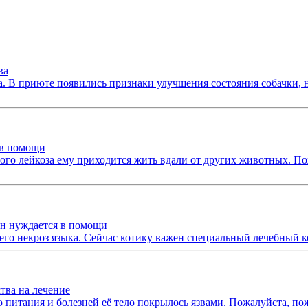
ва
а. В приюте появились признаки улучшения состояния собачки, 
 в помощи
го лейкоза ему приходится жить вдали от других животных. Пож
он нуждается в помощи
него некроз языка. Сейчас котику важен специальный лечебный 
тва на лечение
о питания и болезней её тело покрылось язвами. Пожалуйста, п