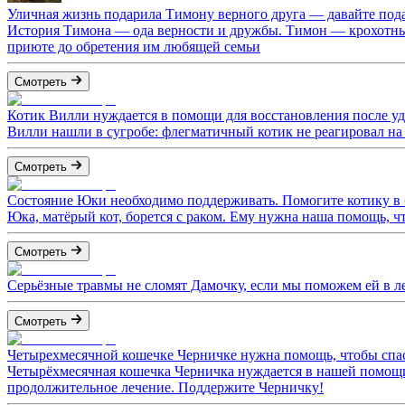
Уличная жизнь подарила Тимону верного друга — давайте под
История Тимона — ода верности и дружбы. Тимон — крохотный 
приюте до обретения им любящей семьи
Смотреть
Котик Вилли нуждается в помощи для восстановления после уд
Вилли нашли в сугробе: флегматичный котик не реагировал на 
Смотреть
Состояние Юки необходимо поддерживать. Помогите котику в б
Юка, матёрый кот, борется с раком. Ему нужна наша помощь, 
Смотреть
Серьёзные травмы не сломят Дамочку, если мы поможем ей в л
Смотреть
Четырехмесячной кошечке Черничке нужна помощь, чтобы спас
Четырёхмесячная кошечка Черничка нуждается в нашей помощи.
продолжительное лечение. Поддержите Черничку!