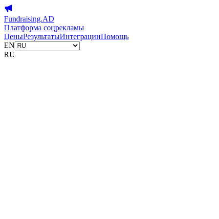
Fundraising.AD
Платформа соцрекламы
Цены
Результаты
Интеграции
Помощь
EN
RU