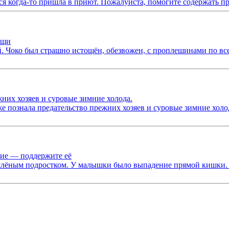
 когда-то пришла в приют. Пожалуйста, помогите содержать при
ощи
 Чоко был страшно истощён, обезвожен, с проплешинами по всем
жних хозяев и суровые зимние холода.
уже познала предательство прежних хозяев и суровые зимние холо
ие — поддержите её
шлёным подростком. У малышки было выпадение прямой кишки. О