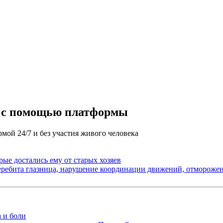
а с помощью платформы
мой 24/7 и без участия живого человека
рые достались ему от старых хозяев
еребита глазница, нарушение координации движений, отморожен
а и боли