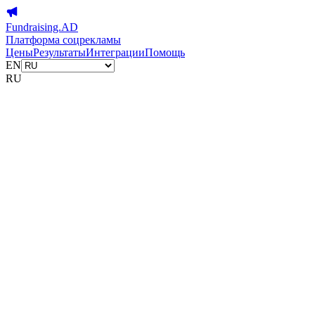
Fundraising.AD
Платформа соцрекламы
Цены
Результаты
Интеграции
Помощь
EN
RU