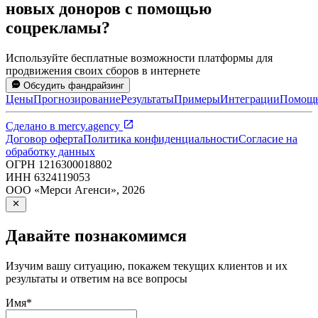
новых доноров с помощью
соцрекламы?
Используйте бесплатные возможности платформы для
продвижения своих сборов в интернете
Обсудить фандрайзинг
Цены
Прогнозирование
Результаты
Примеры
Интеграции
Помощ
Сделано в
mercy.agency
Договор оферта
Политика конфиденциальности
Согласие на
обработку данных
ОГРН
1216300018802
ИНН
6324119053
ООО «Мерси Агенси»
,
2026
Давайте познакомимся
Изучим вашу ситуацию, покажем текущих клиентов и их
результаты и ответим на все вопросы
Имя
*