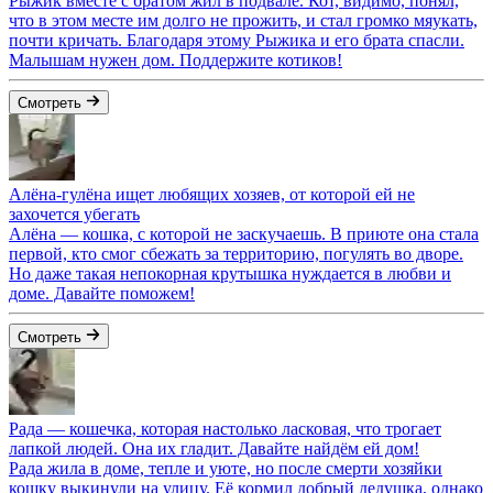
Рыжик вместе с братом жил в подвале. Кот, видимо, понял,
что в этом месте им долго не прожить, и стал громко мяукать,
почти кричать. Благодаря этому Рыжика и его брата спасли.
Малышам нужен дом. Поддержите котиков!
Смотреть
Алёна-гулёна ищет любящих хозяев, от которой ей не
захочется убегать
Алёна — кошка, с которой не заскучаешь. В приюте она стала
первой, кто смог сбежать за территорию, погулять во дворе.
Но даже такая непокорная крутышка нуждается в любви и
доме. Давайте поможем!
Смотреть
Рада — кошечка, которая настолько ласковая, что трогает
лапкой людей. Она их гладит. Давайте найдём ей дом!
Рада жила в доме, тепле и уюте, но после смерти хозяйки
кошку выкинули на улицу. Её кормил добрый дедушка, однако