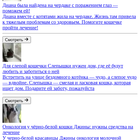
Диана была найдена на чердаке с поражением глаз —
поможем ей!
Диана вместе с котятами жила на чердаке. Жизнь там привела
к тяжелым проблемам со здоровьем. Помогите кошечке
пройти лечение!
Смотреть
Для слепой кошечки Слепышки нужен дом, где её будут
любить и заботиться о ней
Встретить на улице бездомного котёнка — чудо, а слепое чудо
— вдвойне. Слепышка — смелая и ласковая кошка, которая
ищет дом. Подарите ей заботу, пожалуйста
Смотреть
Онкология у чёрно-белой кошки Джины: нужны средства на
лечение
У черно-белой красавицы Джины онкология молочной