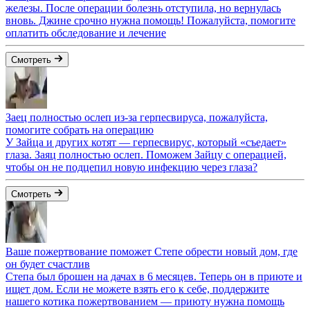
железы. После операции болезнь отступила, но вернулась
вновь. Джине срочно нужна помощь! Пожалуйста, помогите
оплатить обследование и лечение
Смотреть
Заец полностью ослеп из-за герпесвируса, пожалуйста,
помогите собрать на операцию
У Зайца и других котят — герпесвирус, который «съедает»
глаза. Заяц полностью ослеп. Поможем Зайцу с операцией,
чтобы он не подцепил новую инфекцию через глаза?
Смотреть
Ваше пожертвование поможет Степе обрести новый дом, где
он будет счастлив
Степа был брошен на дачах в 6 месяцев. Теперь он в приюте и
ищет дом. Если не можете взять его к себе, поддержите
нашего котика пожертвованием — приюту нужна помощь