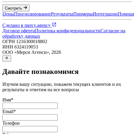
Смотреть
Цены
Прогнозирование
Результаты
Примеры
Интеграции
Помощ
Сделано в
mercy.agency
Договор оферта
Политика конфиденциальности
Согласие на
обработку данных
ОГРН
1216300018802
ИНН
6324119053
ООО «Мерси Агенси»
,
2026
Давайте познакомимся
Изучим вашу ситуацию, покажем текущих клиентов и их
результаты и ответим на все вопросы
Имя
*
Email
*
Телефон