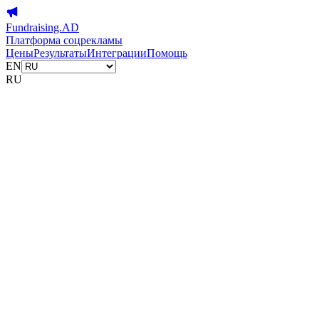
Fundraising.AD
Платформа соцрекламы
Цены
Результаты
Интеграции
Помощь
EN
RU