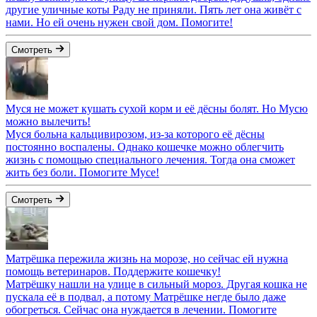
другие уличные коты Раду не приняли. Пять лет она живёт с
нами. Но ей очень нужен свой дом. Помогите!
Смотреть
Муся не может кушать сухой корм и её дёсны болят. Но Мусю
можно вылечить!
Муся больна кальцивирозом, из-за которого её дёсны
постоянно воспалены. Однако кошечке можно облегчить
жизнь с помощью специального лечения. Тогда она сможет
жить без боли. Помогите Мусе!
Смотреть
Матрёшка пережила жизнь на морозе, но сейчас ей нужна
помощь ветеринаров. Поддержите кошечку!
Матрёшку нашли на улице в сильный мороз. Другая кошка не
пускала её в подвал, а потому Матрёшке негде было даже
обогреться. Сейчас она нуждается в лечении. Помогите