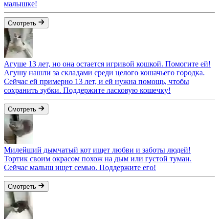
малышке!
Смотреть
Агуше 13 лет, но она остается игривой кошкой. Помогите ей!
Агушу нашли за складами среди целого кошачьего городка.
Сейчас ей примерно 13 лет, и ей нужна помощь, чтобы
сохранить зубки. Поддержите ласковую кошечку!
Смотреть
Милейший дымчатый кот ищет любви и заботы людей!
Тортик своим окрасом похож на дым или густой туман.
Сейчас малыш ищет семью. Поддержите его!
Смотреть