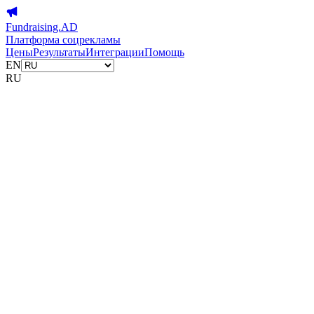
Fundraising.AD
Платформа соцрекламы
Цены
Результаты
Интеграции
Помощь
EN
RU