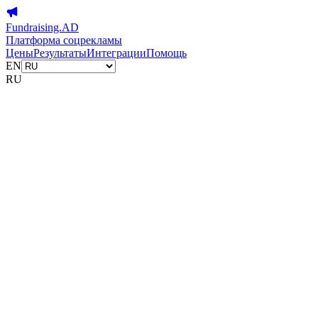
Fundraising.AD
Платформа соцрекламы
Цены
Результаты
Интеграции
Помощь
EN
RU