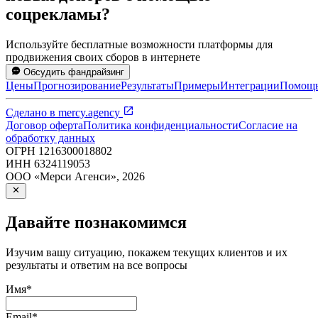
соцрекламы?
Используйте бесплатные возможности платформы для
продвижения своих сборов в интернете
Обсудить фандрайзинг
Цены
Прогнозирование
Результаты
Примеры
Интеграции
Помощ
Сделано в
mercy.agency
Договор оферта
Политика конфиденциальности
Согласие на
обработку данных
ОГРН
1216300018802
ИНН
6324119053
ООО «Мерси Агенси»
,
2026
Давайте познакомимся
Изучим вашу ситуацию, покажем текущих клиентов и их
результаты и ответим на все вопросы
Имя
*
Email
*