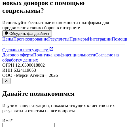
новых доноров с помощью
соцрекламы?
Используйте бесплатные возможности платформы для
продвижения своих сборов в интернете
Обсудить фандрайзинг
Цены
Прогнозирование
Результаты
Примеры
Интеграции
Помощ
Сделано в
mercy.agency
Договор оферта
Политика конфиденциальности
Согласие на
обработку данных
ОГРН
1216300018802
ИНН
6324119053
ООО «Мерси Агенси»
,
2026
Давайте познакомимся
Изучим вашу ситуацию, покажем текущих клиентов и их
результаты и ответим на все вопросы
Имя
*