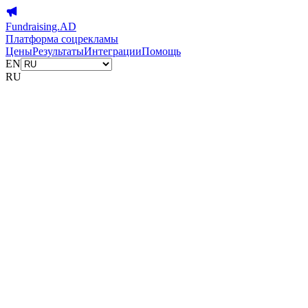
Fundraising.AD
Платформа соцрекламы
Цены
Результаты
Интеграции
Помощь
EN
RU