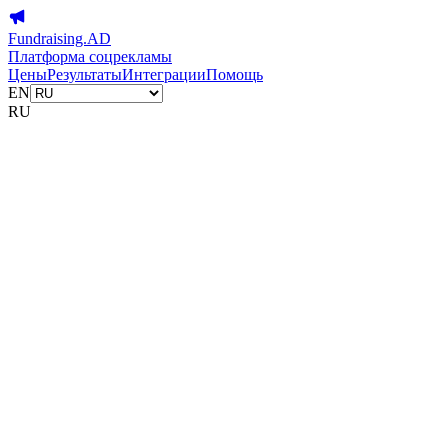
Fundraising.AD
Платформа соцрекламы
Цены
Результаты
Интеграции
Помощь
EN
RU