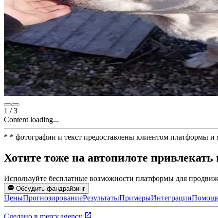
1
/
3
Content loading...
*
* фотографии и текст предоставлены клиентом платформы и
Хотите тоже на автопилоте привлекать
Используйте бесплатные возможности платформы для продвиже
Обсудить фандрайзинг
Цены
Прогнозирование
Результаты
Примеры
Интеграции
Помощ
Сделано в
mercy.agency