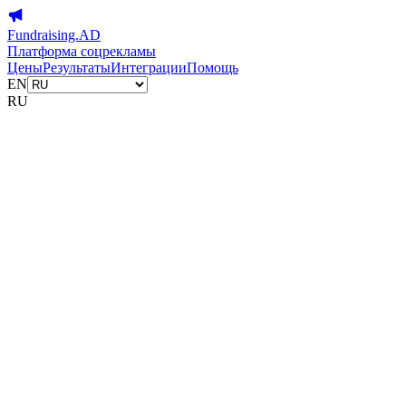
Fundraising.AD
Платформа соцрекламы
Цены
Результаты
Интеграции
Помощь
EN
RU