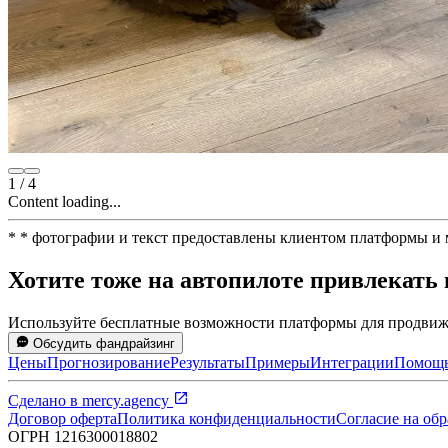
1
/
4
Content loading...
*
* фотографии и текст предоставлены клиентом платформы и
Хотите тоже на автопилоте привлекать
Используйте бесплатные возможности платформы для продвиже
Обсудить фандрайзинг
Цены
Прогнозирование
Результаты
Примеры
Интеграции
Помощ
Сделано в
mercy.agency
Договор оферта
Политика конфиденциальности
Согласие на об
ОГРН
1216300018802