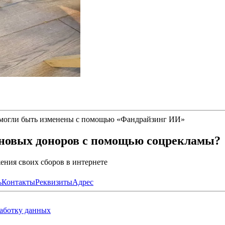
 могли быть изменены с помощью
«
Фандрайзинг ИИ
»
 новых доноров с помощью соцрекламы?
ния своих сборов в интернете
ь
Контакты
Реквизиты
Адрес
работку данных