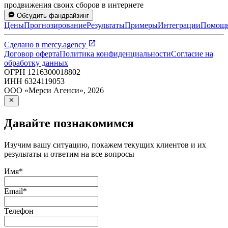
продвижения своих сборов в интернете
Обсудить фандрайзинг
Цены
Прогнозирование
Результаты
Примеры
Интеграции
Помощ
Сделано в
mercy.agency
Договор оферта
Политика конфиденциальности
Согласие на
обработку данных
ОГРН
1216300018802
ИНН
6324119053
ООО «Мерси Агенси»
,
2026
Давайте познакомимся
Изучим вашу ситуацию, покажем текущих клиентов и их
результаты и ответим на все вопросы
Имя
*
Email
*
Телефон