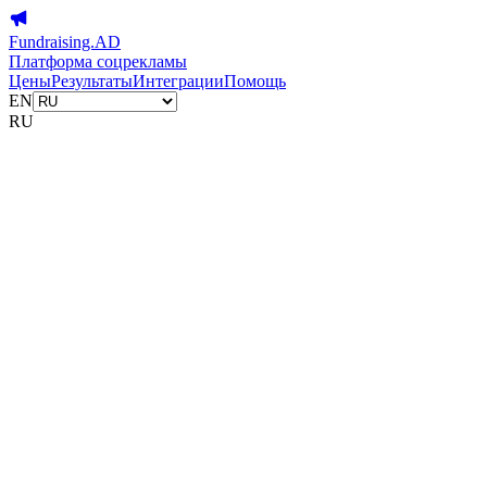
Fundraising.AD
Платформа соцрекламы
Цены
Результаты
Интеграции
Помощь
EN
RU