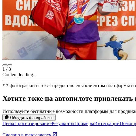
1
/
3
Content loading...
*
* фотографии и текст предоставлены клиентом платформы и
Хотите тоже на автопилоте привлекать
Используйте бесплатные возможности платформы для продвиже
Обсудить фандрайзинг
Цены
Прогнозирование
Результаты
Примеры
Интеграции
Помощ
Сделано в
mercy.agency