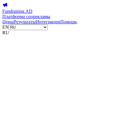
Fundraising.AD
Платформа соцрекламы
Цены
Результаты
Интеграции
Помощь
EN
RU