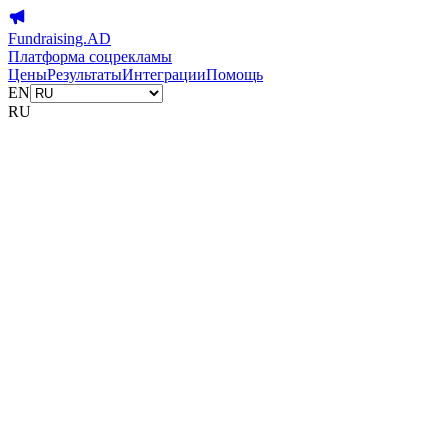
Fundraising.AD
Платформа соцрекламы
Цены
Результаты
Интеграции
Помощь
EN
RU