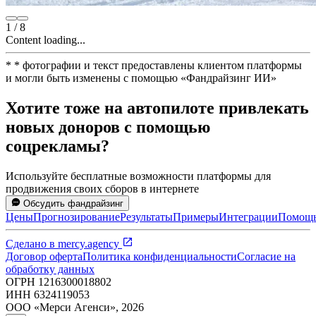
1
/
8
Content loading...
*
* фотографии и текст предоставлены клиентом платформы
и могли быть изменены с помощью
«
Фандрайзинг ИИ
»
Хотите тоже на автопилоте привлекать
новых доноров с помощью
соцрекламы?
Используйте бесплатные возможности платформы для
продвижения своих сборов в интернете
Обсудить фандрайзинг
Цены
Прогнозирование
Результаты
Примеры
Интеграции
Помощ
Сделано в
mercy.agency
Договор оферта
Политика конфиденциальности
Согласие на
обработку данных
ОГРН
1216300018802
ИНН
6324119053
ООО «Мерси Агенси»
,
2026