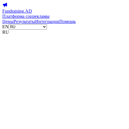
Fundraising.AD
Платформа соцрекламы
Цены
Результаты
Интеграции
Помощь
EN
RU