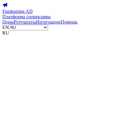
Fundraising.AD
Платформа соцрекламы
Цены
Результаты
Интеграции
Помощь
EN
RU