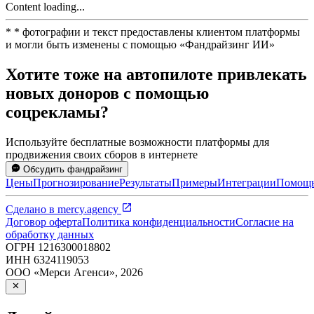
Content loading...
*
* фотографии и текст предоставлены клиентом платформы
и могли быть изменены с помощью
«
Фандрайзинг ИИ
»
Хотите тоже на автопилоте привлекать
новых доноров с помощью
соцрекламы?
Используйте бесплатные возможности платформы для
продвижения своих сборов в интернете
Обсудить фандрайзинг
Цены
Прогнозирование
Результаты
Примеры
Интеграции
Помощ
Сделано в
mercy.agency
Договор оферта
Политика конфиденциальности
Согласие на
обработку данных
ОГРН
1216300018802
ИНН
6324119053
ООО «Мерси Агенси»
,
2026