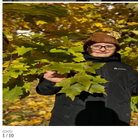
1
/
10