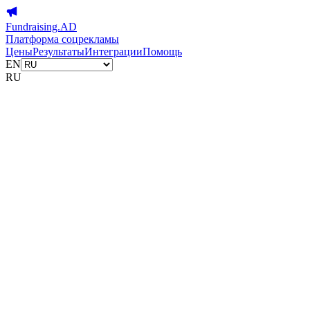
Fundraising.AD
Платформа соцрекламы
Цены
Результаты
Интеграции
Помощь
EN
RU