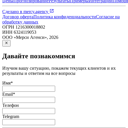
Цены
Прогнозирование
Результаты
Примеры
Интеграции
Помощ
Сделано в
mercy.agency
Договор оферта
Политика конфиденциальности
Согласие на
обработку данных
ОГРН
1216300018802
ИНН
6324119053
ООО «Мерси Агенси»
,
2026
Давайте познакомимся
Изучим вашу ситуацию, покажем текущих клиентов и их
результаты и ответим на все вопросы
Имя
*
Email
*
Телефон
Telegram