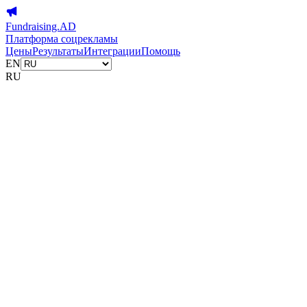
Fundraising.AD
Платформа соцрекламы
Цены
Результаты
Интеграции
Помощь
EN
RU