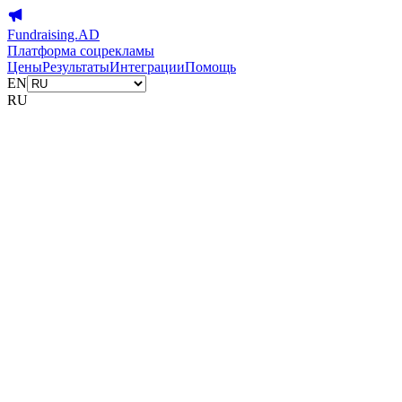
Fundraising.AD
Платформа соцрекламы
Цены
Результаты
Интеграции
Помощь
EN
RU