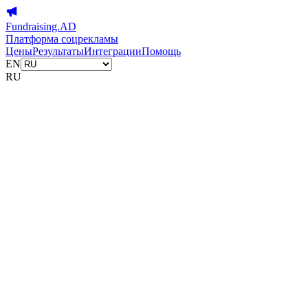
Fundraising.AD
Платформа соцрекламы
Цены
Результаты
Интеграции
Помощь
EN
RU