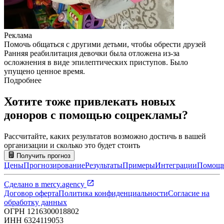
Реклама
Помочь общаться с другими детьми, чтобы обрести друзей
Ранняя реабилитация девочки была отложена из-за
осложнения в виде эпилептических приступов. Было
упущено ценное время.
Подробнее
Хотите тоже привлекать новых
доноров с помощью соцрекламы?
Рассчитайте, каких результатов возможно достичь в вашей
организации и сколько это будет стоить
Получить прогноз
Цены
Прогнозирование
Результаты
Примеры
Интеграции
Помощ
Сделано в
mercy.agency
Договор оферта
Политика конфиденциальности
Согласие на
обработку данных
ОГРН
1216300018802
ИНН
6324119053