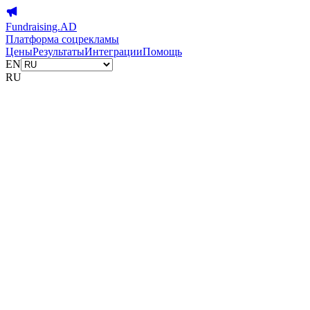
Fundraising.AD
Платформа соцрекламы
Цены
Результаты
Интеграции
Помощь
EN
RU