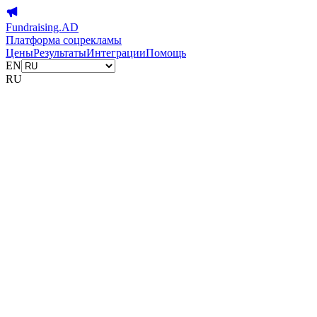
Fundraising.AD
Платформа соцрекламы
Цены
Результаты
Интеграции
Помощь
EN
RU