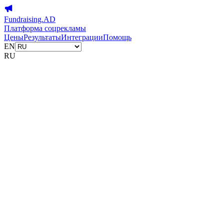
Fundraising.AD
Платформа соцрекламы
Цены
Результаты
Интеграции
Помощь
EN
RU