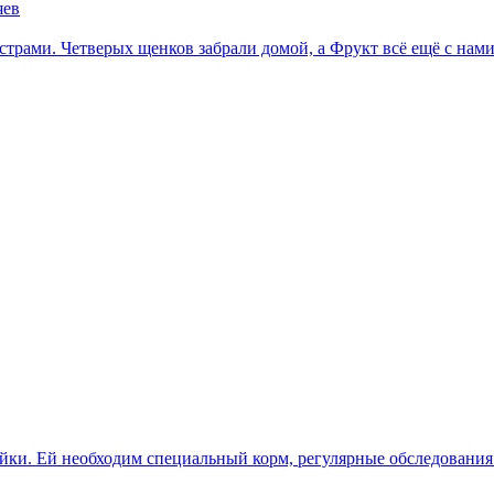
яев
ёстрами. Четверых щенков забрали домой, а Фрукт всё ещё с нам
йки. Ей необходим специальный корм, регулярные обследования 