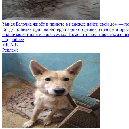
Умная Белочка живёт в приюте в надежде найти свой дом — по
Когда‑то Белка пришла на территорию торгового центра и прос
она не может найти свою семью. Помогите нам заботиться о не
Подробнее
VK Ads
Реклама