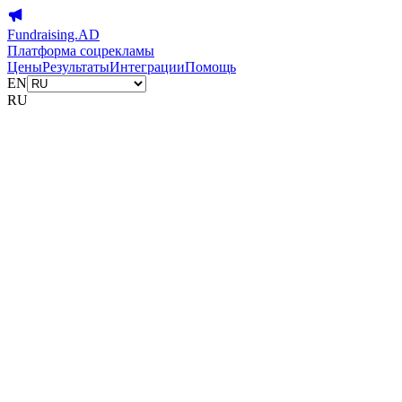
Fundraising.AD
Платформа соцрекламы
Цены
Результаты
Интеграции
Помощь
EN
RU