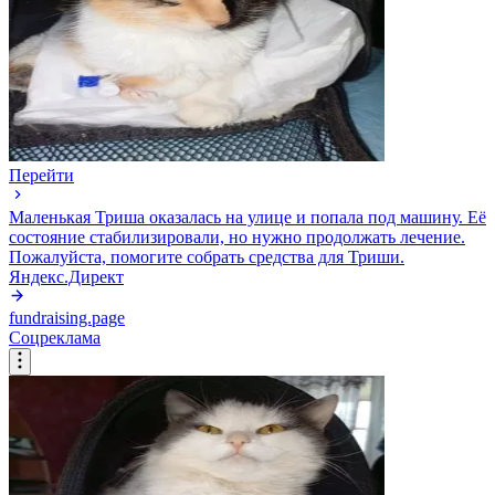
Перейти
Маленькая Триша оказалась на улице и попала под машину. Её
состояние стабилизировали, но нужно продолжать лечение.
Пожалуйста, помогите собрать средства для Триши.
Яндекс.Директ
fundraising.page
Соцреклама