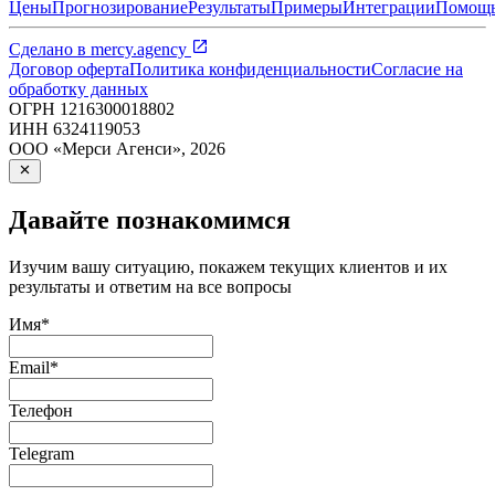
Цены
Прогнозирование
Результаты
Примеры
Интеграции
Помощ
Сделано в
mercy.agency
Договор оферта
Политика конфиденциальности
Согласие на
обработку данных
ОГРН
1216300018802
ИНН
6324119053
ООО «Мерси Агенси»
,
2026
Давайте познакомимся
Изучим вашу ситуацию, покажем текущих клиентов и их
результаты и ответим на все вопросы
Имя
*
Email
*
Телефон
Telegram