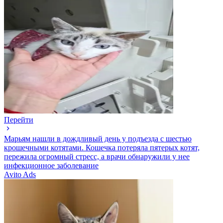
Перейти
Марьям нашли в дождливый день у подъезда с шестью
крошечными котятами. Кошечка потеряла пятерых котят,
пережила огромный стресс, а врачи обнаружили у нее
инфекционное заболевание
Avito Ads