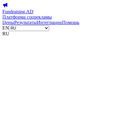
Fundraising.AD
Платформа соцрекламы
Цены
Результаты
Интеграции
Помощь
EN
RU