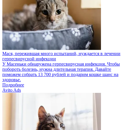
Мася, пережившая много испытаний, нуждается в лечении
герпесвирусной инфекции
У Масеньки обнаружена герпесвирусная инфекция. Чтобы
побороть болезнь, нужна длительная терапия. Давайте
поможем собрать 13 700 рублей и подарим кошке шанс на
здоровье.
Подробнее
Avito Ads