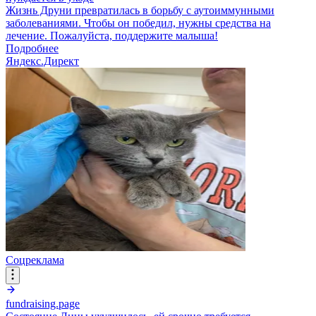
Жизнь Друни превратилась в борьбу с аутоиммунными
заболеваниями. Чтобы он победил, нужны средства на
лечение. Пожалуйста, поддержите малыша!
Подробнее
Яндекс.Директ
Соцреклама
fundraising.page