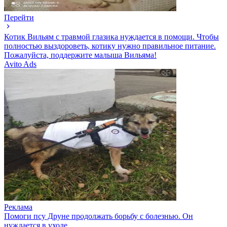
Перейти
Котик Вильям с травмой глазика нуждается в помощи. Чтобы
полностью выздороветь, котику нужно правильное питание.
Пожалуйста, поддержите малыша Вильяма!
Avito Ads
Реклама
Помоги псу Друне продолжать борьбу с болезнью. Он
нуждается в уходе