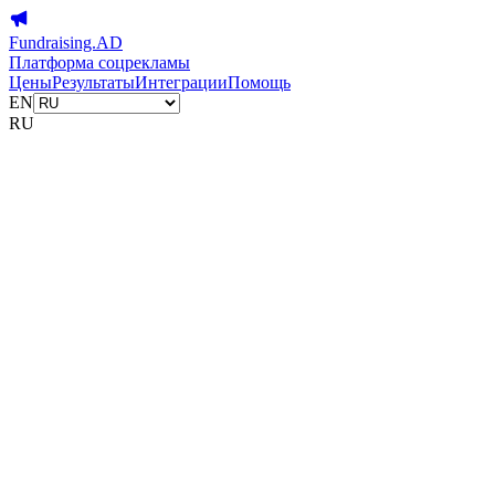
Fundraising.AD
Платформа соцрекламы
Цены
Результаты
Интеграции
Помощь
EN
RU