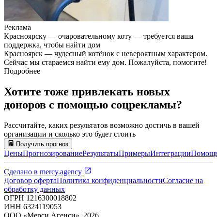
Реклама
Красноярску — очаровательному коту — требуется ваша
поддержка, чтобы найти дом
Красноярск — чудесный котёнок с невероятным характером.
Сейчас мы стараемся найти ему дом. Пожалуйста, помогите!
Подробнее
Хотите тоже привлекать новых
доноров с помощью соцрекламы?
Рассчитайте, каких результатов возможно достичь в вашей
организации и сколько это будет стоить
Получить прогноз
Цены
Прогнозирование
Результаты
Примеры
Интеграции
Помощ
Сделано в
mercy.agency
Договор оферта
Политика конфиденциальности
Согласие на
обработку данных
ОГРН
1216300018802
ИНН
6324119053
ООО «Мерси Агенси»
,
2026