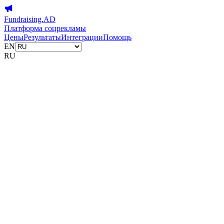
Fundraising.AD
Платформа соцрекламы
Цены
Результаты
Интеграции
Помощь
EN
RU