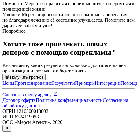
Помогите Меренге справиться с болезнью почек и вернуться к
полноценной жизни
У кошки Меренги диагностировали серьёзные заболевания,
но благодаря лечению её состояние улучшается. Помогите нам
дарить ей заботу и уют!
Подробнее
Хотите тоже привлекать новых
доноров с помощью соцрекламы?
Рассчитайте, каких результатов возможно достичь в вашей
организации и сколько это будет стоить
Получить прогноз
Цены
Прогнозирование
Результаты
Примеры
Интеграции
Помощ
Сделано в
mercy.agency
Договор оферта
Политика конфиденциальности
Согласие на
обработку данных
ОГРН
1216300018802
ИНН
6324119053
ООО «Мерси Агенси»
,
2026