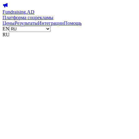
Fundraising.AD
Платформа соцрекламы
Цены
Результаты
Интеграции
Помощь
EN
RU