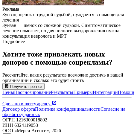
Реклама
Зунзан, щенок с трудной судьбой, нуждается в помощи для
лечения
Зунзан — щенок со сложной судьбой. Симптоматическое
лечение помогает, но для полного выздоровления нужна
консультация невролога и МРТ
Подробнее
Хотите тоже привлекать новых
доноров с помощью соцрекламы?
Рассчитайте, каких результатов возможно достичь в вашей
организации и сколько это будет стоить
Получить прогноз
Цены
Прогнозирование
Результаты
Примеры
Интеграции
Помощ
Сделано в
mercy.agency
Договор оферта
Политика конфиденциальности
Согласие на
обработку данных
ОГРН
1216300018802
ИНН
6324119053
ООО «Мерси Агенси»
,
2026