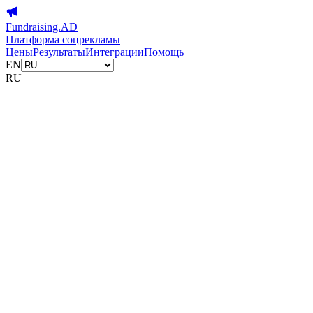
Fundraising.AD
Платформа соцрекламы
Цены
Результаты
Интеграции
Помощь
EN
RU