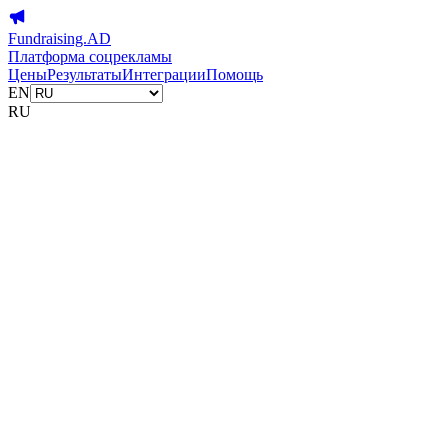
Fundraising.AD
Платформа соцрекламы
Цены
Результаты
Интеграции
Помощь
EN
RU