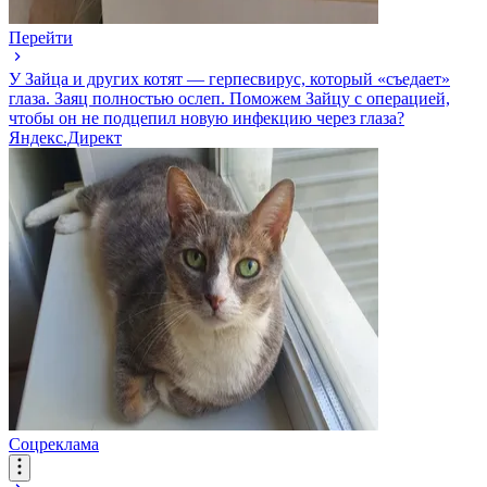
Перейти
У Зайца и других котят — герпесвирус, который «съедает»
глаза. Заяц полностью ослеп. Поможем Зайцу с операцией,
чтобы он не подцепил новую инфекцию через глаза?
Яндекс.Директ
Соцреклама