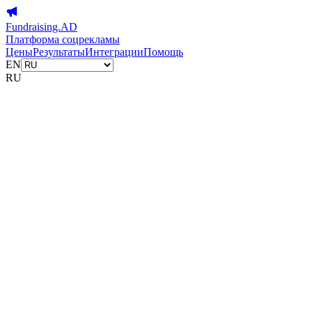
Fundraising.AD
Платформа соцрекламы
Цены
Результаты
Интеграции
Помощь
EN
RU