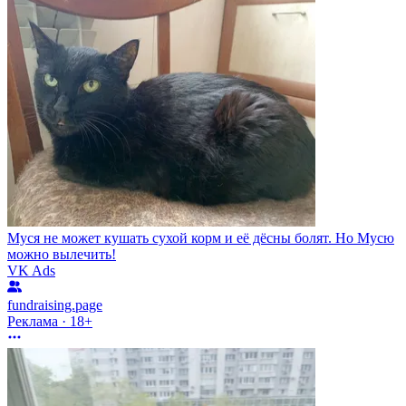
Муся не может кушать сухой корм и её дёсны болят. Но Мусю
можно вылечить!
VK Ads
fundraising.page
Реклама · 18+