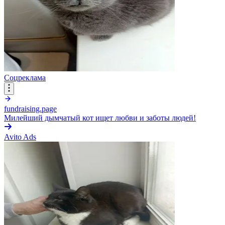
Соцреклама
fundraising.page
Милейший дымчатый кот ищет любви и заботы людей!
Avito Ads