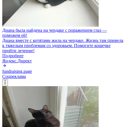
Диана была найдена на чердаке с поражением глаз —
поможем ей!
Диана вместе с котятами жила на чердаке. Жизнь там привела
к тяжелым проблемам со здоровьем. Помогите кошечке
пройти лечение!
Подробнее
Яндекс.Директ
fundraising.page
Соцреклама