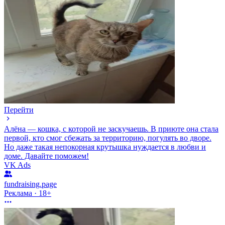
Перейти
Алёна — кошка, с которой не заскучаешь. В приюте она стала
первой, кто смог сбежать за территорию, погулять во дворе.
Но даже такая непокорная крутышка нуждается в любви и
доме. Давайте поможем!
VK Ads
fundraising.page
Реклама · 18+