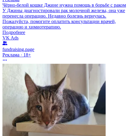
Чёрно-белой кошке Джине нужна помощь в борьбе с раком
У Джины диагностировали рак молочной железы, она уже
перенесла операцию. Недавно болезнь вернулась.
Пожалуйста, помогите оплатить консультации врачей,
операцию и химиотерапию.
Подробнее
VK Ads
fundraising.page
Реклама · 18+