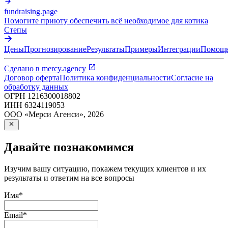
fundraising.page
Помогите приюту обеспечить всё необходимое для котика
Степы
Цены
Прогнозирование
Результаты
Примеры
Интеграции
Помощ
Сделано в
mercy.agency
Договор оферта
Политика конфиденциальности
Согласие на
обработку данных
ОГРН
1216300018802
ИНН
6324119053
ООО «Мерси Агенси»
,
2026
Давайте познакомимся
Изучим вашу ситуацию, покажем текущих клиентов и их
результаты и ответим на все вопросы
Имя
*
Email
*