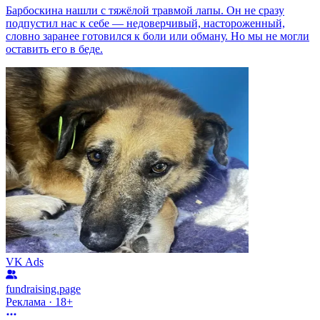
Барбоскина нашли с тяжёлой травмой лапы. Он не сразу
подпустил нас к себе — недоверчивый, настороженный,
словно заранее готовился к боли или обману. Но мы не могли
оставить его в беде.
VK Ads
fundraising.page
Реклама · 18+