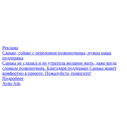
Реклама
Саньке, собаке с переломом позвоночника, нужна наша
поддержка
Санька не сдалась и не утратила желание жить, даже когда
сломала позвоночник. Благодаря поддержке Санька живёт
комфортно в приюте. Пожалуйста, помогите!
Подробнее
Avito Ads