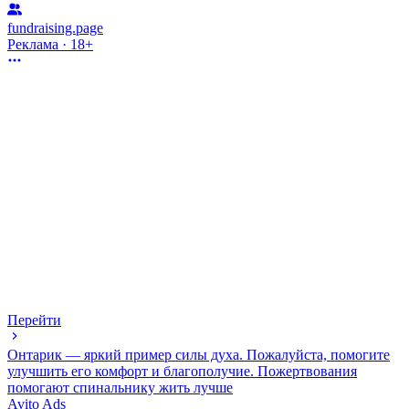
fundraising.page
Реклама · 18+
Перейти
Онтарик — яркий пример силы духа. Пожалуйста, помогите
улучшить его комфорт и благополучие. Пожертвования
помогают спинальнику жить лучше
Avito Ads