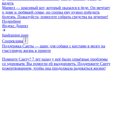
видеть
Марвел — красивый кот, который оказался в беде. Он мечтает
о доме и любящей семье, но сперва ему нужно победить
болезнь. Пожалуйста, помогите собрать средства на лечение!
Подробнее
Яндекс.Директ
fundraising.page
Соцреклама
Поддержка Санты — шанс для собаки с кистами в мозге на
счастливую жизнь в приюте
Помните Санту? 7 лет назад у неё были серьёзные проблемы
со здоровьем. Вы помогли ей выздороветь. Поддержите Санту
пожертвованием, чтобы она продолжала радоваться жизни!