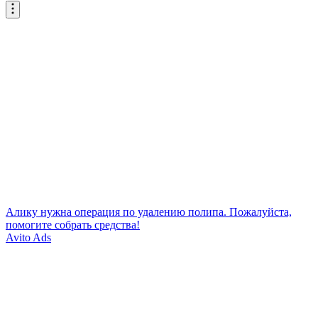
Алику нужна операция по удалению полипа. Пожалуйста,
помогите собрать средства!
Avito Ads