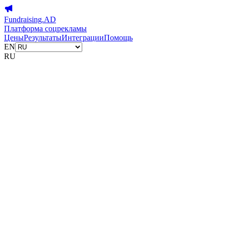
Fundraising.AD
Платформа соцрекламы
Цены
Результаты
Интеграции
Помощь
EN
RU