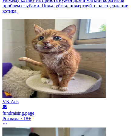
Рыжему котику из приюта нужен дом и мягкий корм из-за
проблем с зубами. Пожалуйста, пожертвуйте на содержание
котика.
VK Ads
fundraising.page
Реклама · 18+