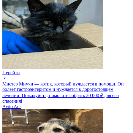
Перейти
Мистер Миучи — котик, который нуждается в помощи. Он
болеет гастроэнтеритом и нуждается в дорогостоящем
лечении. Пожалуйста, помогите собрать 20 000 ₽ для его
спасения!
Avito Ads