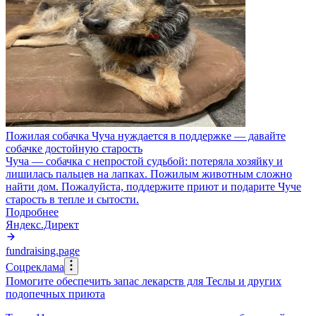
Пожилая собачка Чуча нуждается в поддержке — давайте
собачке достойную старость
Чуча — собачка с непростой судьбой: потеряла хозяйку и
лишилась пальцев на лапках. Пожилым животным сложно
найти дом. Пожалуйста, поддержите приют и подарите Чуче
старость в тепле и сытости.
Подробнее
Яндекс.Директ
fundraising.page
Соцреклама
Помогите обеспечить запас лекарств для Теслы и других
подопечных приюта