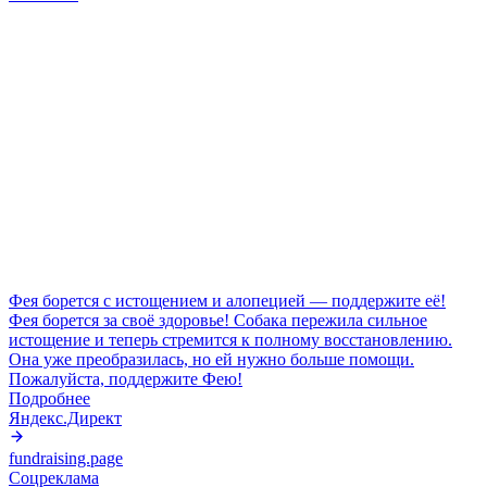
Фея борется с истощением и алопецией — поддержите её!
Фея борется за своё здоровье! Собака пережила сильное
истощение и теперь стремится к полному восстановлению.
Она уже преобразилась, но ей нужно больше помощи.
Пожалуйста, поддержите Фею!
Подробнее
Яндекс.Директ
fundraising.page
Соцреклама