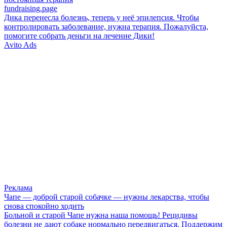
fundraising.page
Дика перенесла болезнь, теперь у неё эпилепсия. Чтобы
контролировать заболевание, нужна терапия. Пожалуйста,
помогите собрать деньги на лечение Дики!
Avito Ads
Реклама
Чапе — доброй старой собачке — нужны лекарства, чтобы
снова спокойно ходить
Больной и старой Чапе нужна наша помощь! Рецидивы
болезни не дают собаке нормально передвигаться. Поддержим