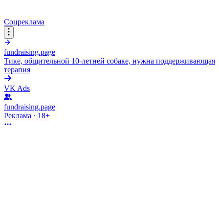
Соцреклама
fundraising.page
Тике, общительной 10-летней собаке, нужна поддерживающая
терапия
VK Ads
fundraising.page
Реклама · 18+