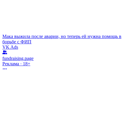
Мака выжила после аварии, но теперь ей нужна помощь в
борьбе с ФИП
VK Ads
fundraising.page
Реклама · 18+