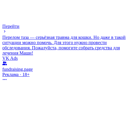
Перейти
Перелом таза — серьёзная травма для кошки. Но даже в такой
ситуации можно помочь. Для этого нужно провести
обследования. Пожалуйста, помогите собрать средства для
лечения Маши!
VK Ads
fundraising.page
Реклама · 18+