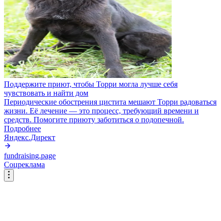
Поддержите приют, чтобы Торри могла лучше себя
чувствовать и найти дом
Периодические обострения цистита мешают Торри радоваться
жизни. Её лечение — это процесс, требующий времени и
средств. Помогите приюту заботиться о подопечной.
Подробнее
Яндекс.Директ
fundraising.page
Соцреклама