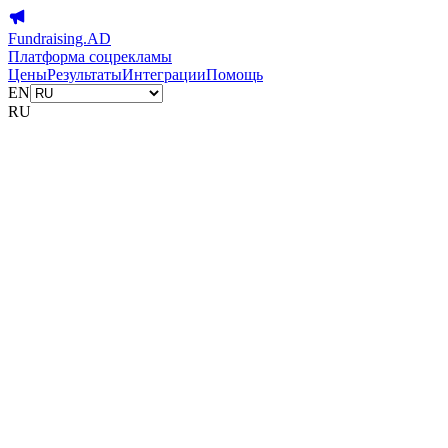
Fundraising.AD
Платформа соцрекламы
Цены
Результаты
Интеграции
Помощь
EN
RU