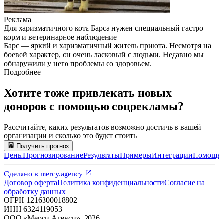
Реклама
Для харизматичного кота Барса нужен специальный гастро
корм и ветеринарное наблюдение
Барс — яркий и харизматичный житель приюта. Несмотря на
боевой характер, он очень ласковый с людьми. Недавно мы
обнаружили у него проблемы со здоровьем.
Подробнее
Хотите тоже привлекать новых
доноров с помощью соцрекламы?
Рассчитайте, каких результатов возможно достичь в вашей
организации и сколько это будет стоить
Получить прогноз
Цены
Прогнозирование
Результаты
Примеры
Интеграции
Помощ
Сделано в
mercy.agency
Договор оферта
Политика конфиденциальности
Согласие на
обработку данных
ОГРН
1216300018802
ИНН
6324119053
ООО «Мерси Агенси»
,
2026