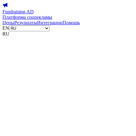
Fundraising.AD
Платформа соцрекламы
Цены
Результаты
Интеграции
Помощь
EN
RU