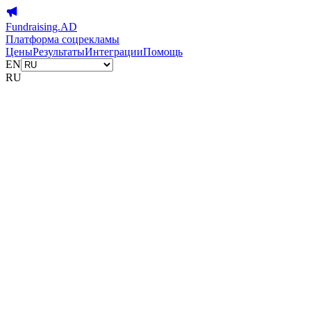
Fundraising.AD
Платформа соцрекламы
Цены
Результаты
Интеграции
Помощь
EN
RU