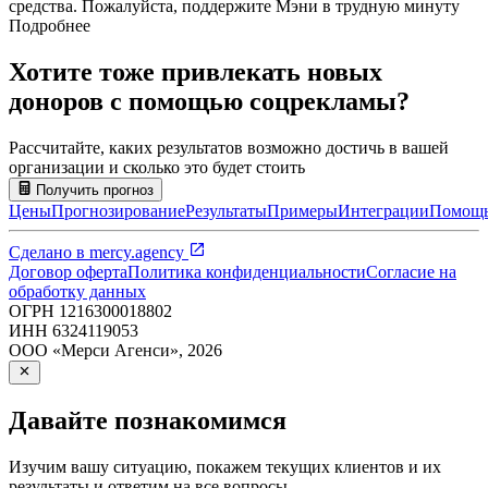
средства. Пожалуйста, поддержите Мэни в трудную минуту
Подробнее
Хотите тоже привлекать новых
доноров с помощью соцрекламы?
Рассчитайте, каких результатов возможно достичь в вашей
организации и сколько это будет стоить
Получить прогноз
Цены
Прогнозирование
Результаты
Примеры
Интеграции
Помощ
Сделано в
mercy.agency
Договор оферта
Политика конфиденциальности
Согласие на
обработку данных
ОГРН
1216300018802
ИНН
6324119053
ООО «Мерси Агенси»
,
2026
Давайте познакомимся
Изучим вашу ситуацию, покажем текущих клиентов и их
результаты и ответим на все вопросы