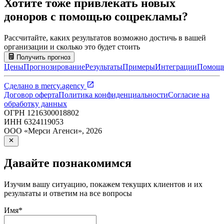
Хотите тоже привлекать новых
доноров с помощью соцрекламы?
Рассчитайте, каких результатов возможно достичь в вашей
организации и сколько это будет стоить
Получить прогноз
Цены
Прогнозирование
Результаты
Примеры
Интеграции
Помощ
Сделано в
mercy.agency
Договор оферта
Политика конфиденциальности
Согласие на
обработку данных
ОГРН
1216300018802
ИНН
6324119053
ООО «Мерси Агенси»
,
2026
Давайте познакомимся
Изучим вашу ситуацию, покажем текущих клиентов и их
результаты и ответим на все вопросы
Имя
*