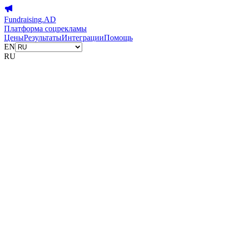
Fundraising.AD
Платформа соцрекламы
Цены
Результаты
Интеграции
Помощь
EN
RU