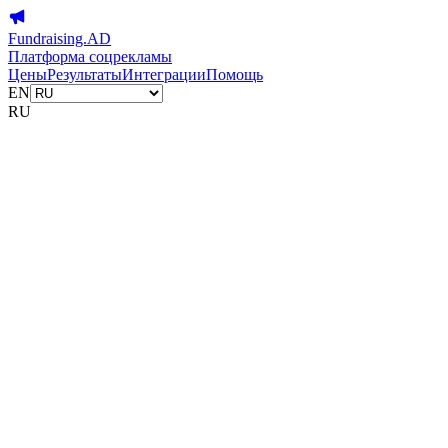
Fundraising.AD
Платформа соцрекламы
Цены
Результаты
Интеграции
Помощь
EN
RU