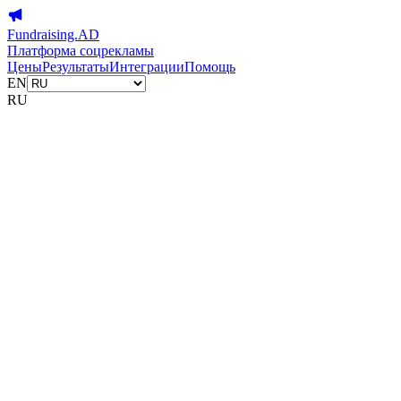
Fundraising.AD
Платформа соцрекламы
Цены
Результаты
Интеграции
Помощь
EN
RU