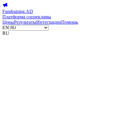
Fundraising.AD
Платформа соцрекламы
Цены
Результаты
Интеграции
Помощь
EN
RU