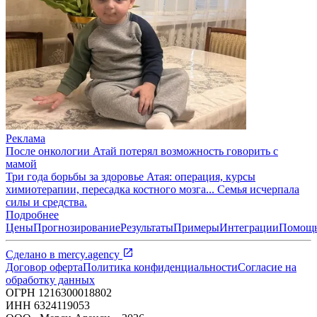
Реклама
После онкологии Атай потерял возможность говорить с
мамой
Три года борьбы за здоровье Атая: операция, курсы
химиотерапии, пересадка костного мозга... Семья исчерпала
силы и средства.
Подробнее
Цены
Прогнозирование
Результаты
Примеры
Интеграции
Помощ
Сделано в
mercy.agency
Договор оферта
Политика конфиденциальности
Согласие на
обработку данных
ОГРН
1216300018802
ИНН
6324119053