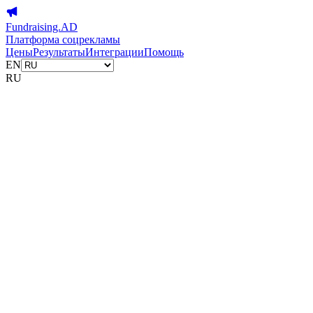
Fundraising.AD
Платформа соцрекламы
Цены
Результаты
Интеграции
Помощь
EN
RU