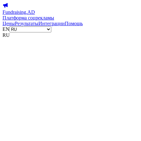
Fundraising.AD
Платформа соцрекламы
Цены
Результаты
Интеграции
Помощь
EN
RU