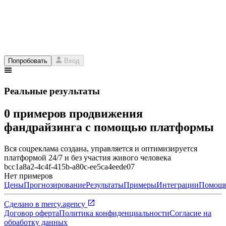
Попробовать
Вход
Реальные результаты
0 примеров продвижения
фандрайзинга с помощью платформы
Вся соцреклама создана, управляется и оптимизируется
платформой 24/7 и без участия живого человека
bcc1a8a2-4c4f-415b-a80c-ee5ca4eede07
Нет примеров
Цены
Прогнозирование
Результаты
Примеры
Интеграции
Помощ
Сделано в
mercy.agency
Договор оферта
Политика конфиденциальности
Согласие на
обработку данных