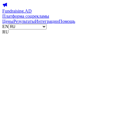
Fundraising.AD
Платформа соцрекламы
Цены
Результаты
Интеграции
Помощь
EN
RU