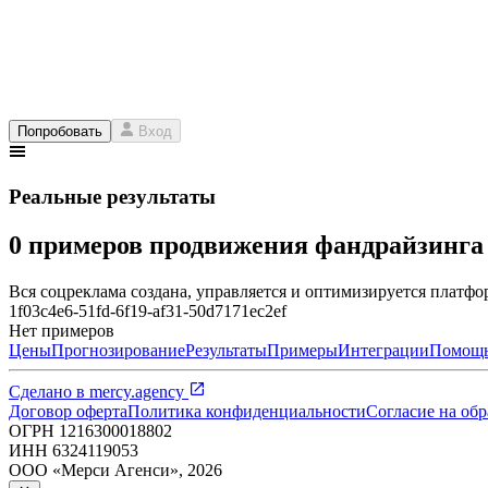
Попробовать
Вход
Реальные результаты
0 примеров продвижения фандрайзинг
Вся соцреклама создана, управляется и оптимизируется платфор
1f03c4e6-51fd-6f19-af31-50d7171ec2ef
Нет примеров
Цены
Прогнозирование
Результаты
Примеры
Интеграции
Помощ
Сделано в
mercy.agency
Договор оферта
Политика конфиденциальности
Согласие на об
ОГРН
1216300018802
ИНН
6324119053
ООО «Мерси Агенси»
,
2026