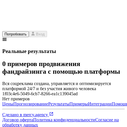
Попробовать
Вход
Реальные результаты
0 примеров продвижения
фандрайзинга с помощью платформы
Вся соцреклама создана, управляется и оптимизируется
платформой 24/7 и без участия живого человека
1f03c4e6-5049-6cb7-8266-ea1c139045ad
Нет примеров
Цены
Прогнозирование
Результаты
Примеры
Интеграции
Помощ
Сделано в
mercy.agency
Договор оферта
Политика конфиденциальности
Согласие на
обработку данных