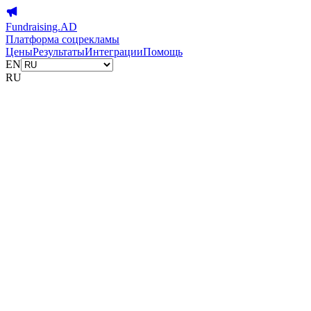
Fundraising.AD
Платформа соцрекламы
Цены
Результаты
Интеграции
Помощь
EN
RU