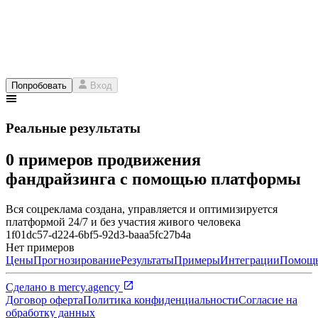
Попробовать
Вход
Реальные результаты
0 примеров продвижения
фандрайзинга с помощью платформы
Вся соцреклама создана, управляется и оптимизируется
платформой 24/7 и без участия живого человека
1f01dc57-d224-6bf5-92d3-baaa5fc27b4a
Нет примеров
Цены
Прогнозирование
Результаты
Примеры
Интеграции
Помощ
Сделано в
mercy.agency
Договор оферта
Политика конфиденциальности
Согласие на
обработку данных