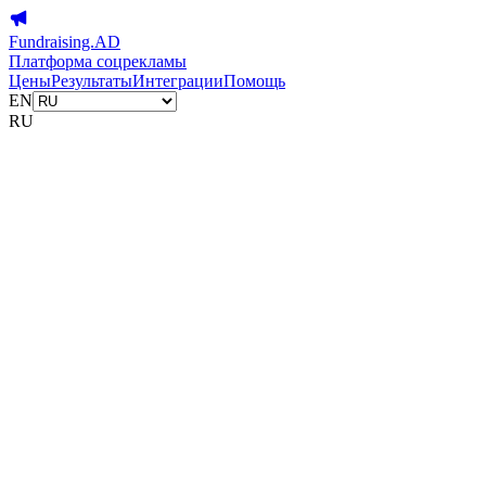
Fundraising.AD
Платформа соцрекламы
Цены
Результаты
Интеграции
Помощь
EN
RU