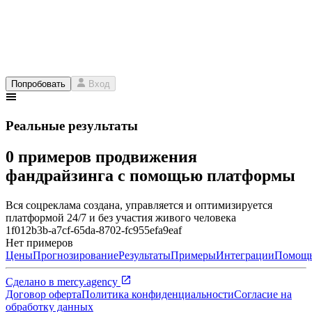
Попробовать
Вход
Реальные результаты
0 примеров продвижения
фандрайзинга с помощью платформы
Вся соцреклама создана, управляется и оптимизируется
платформой 24/7 и без участия живого человека
1f012b3b-a7cf-65da-8702-fc955efa9eaf
Нет примеров
Цены
Прогнозирование
Результаты
Примеры
Интеграции
Помощ
Сделано в
mercy.agency
Договор оферта
Политика конфиденциальности
Согласие на
обработку данных