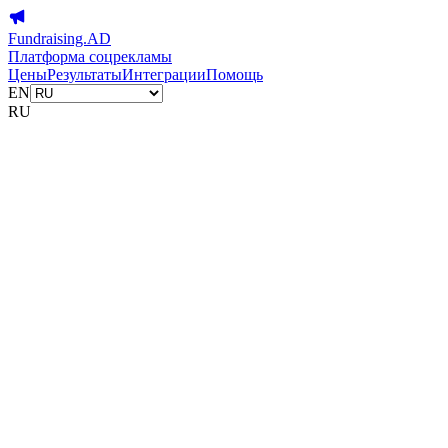
Fundraising.AD
Платформа соцрекламы
Цены
Результаты
Интеграции
Помощь
EN
RU