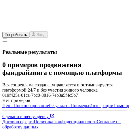
Попробовать
Вход
Реальные результаты
0 примеров продвижения
фандрайзинга с помощью платформы
Вся соцреклама создана, управляется и оптимизируется
платформой 24/7 и без участия живого человека
019f425a-01ca-7bc0-8816-7eb3a5f4c5b7
Нет примеров
Цены
Прогнозирование
Результаты
Примеры
Интеграции
Помощ
Сделано в
mercy.agency
Договор оферта
Политика конфиденциальности
Согласие на
обработку данных