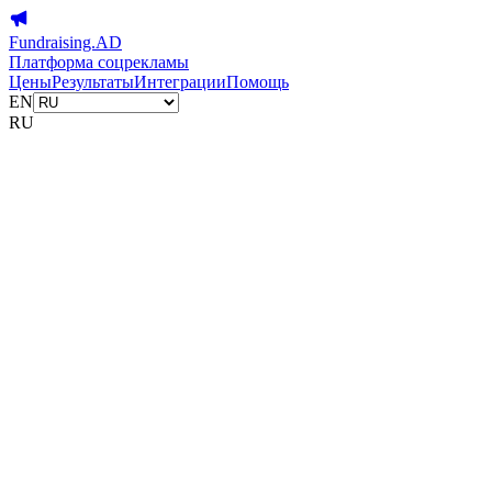
Fundraising.AD
Платформа соцрекламы
Цены
Результаты
Интеграции
Помощь
EN
RU