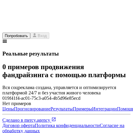
Попробовать
Вход
Реальные результаты
0 примеров продвижения
фандрайзинга с помощью платформы
Вся соцреклама создана, управляется и оптимизируется
платформой 24/7 и без участия живого человека
019f41f4-ac01-75c3-a054-4b5d96e85ecd
Нет примеров
Цены
Прогнозирование
Результаты
Примеры
Интеграции
Помощ
Сделано в
mercy.agency
Договор оферта
Политика конфиденциальности
Согласие на
обработку данных