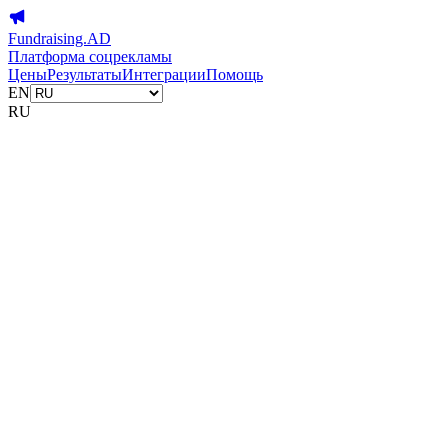
Fundraising.AD
Платформа соцрекламы
Цены
Результаты
Интеграции
Помощь
EN
RU