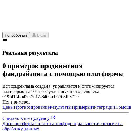
Попробовать
Вход
Реальные результаты
0 примеров продвижения
фандрайзинга с помощью платформы
Вся соцреклама создана, управляется и оптимизируется
платформой 24/7 и без участия живого человека
019f41f4-a42c-7c12-840a-cb6508fe3719
Нет примеров
Цены
Прогнозирование
Результаты
Примеры
Интеграции
Помощ
Сделано в
mercy.agency
Договор оферта
Политика конфиденциальности
Согласие на
обработку данных