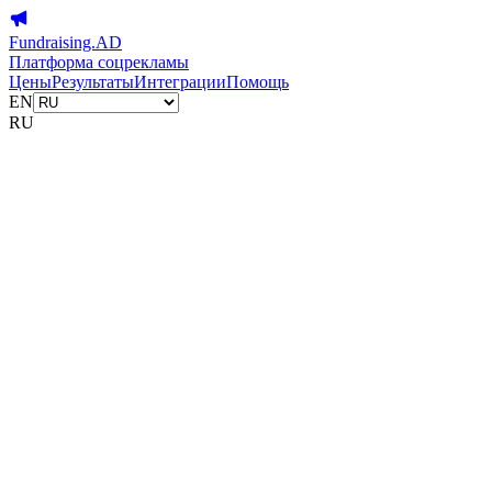
Fundraising.AD
Платформа соцрекламы
Цены
Результаты
Интеграции
Помощь
EN
RU