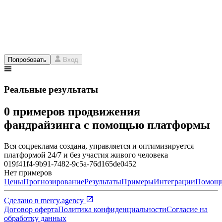
Попробовать
Вход
Реальные результаты
0 примеров продвижения
фандрайзинга с помощью платформы
Вся соцреклама создана, управляется и оптимизируется
платформой 24/7 и без участия живого человека
019f41f4-9b91-7482-9c5a-76d165de0452
Нет примеров
Цены
Прогнозирование
Результаты
Примеры
Интеграции
Помощ
Сделано в
mercy.agency
Договор оферта
Политика конфиденциальности
Согласие на
обработку данных