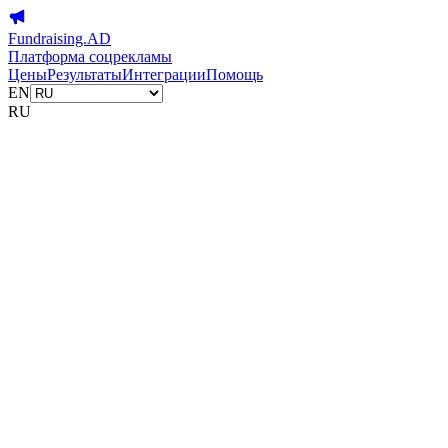
Fundraising.AD
Платформа соцрекламы
Цены
Результаты
Интеграции
Помощь
EN
RU