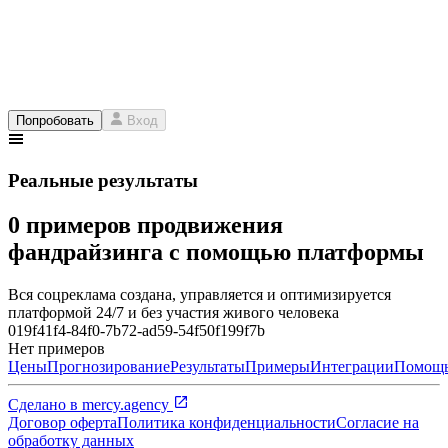
Попробовать
Вход
Реальные результаты
0 примеров продвижения
фандрайзинга с помощью платформы
Вся соцреклама создана, управляется и оптимизируется
платформой 24/7 и без участия живого человека
019f41f4-84f0-7b72-ad59-54f50f199f7b
Нет примеров
Цены
Прогнозирование
Результаты
Примеры
Интеграции
Помощ
Сделано в
mercy.agency
Договор оферта
Политика конфиденциальности
Согласие на
обработку данных