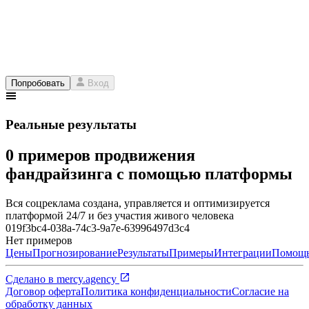
Попробовать
Вход
Реальные результаты
0 примеров продвижения
фандрайзинга с помощью платформы
Вся соцреклама создана, управляется и оптимизируется
платформой 24/7 и без участия живого человека
019f3bc4-038a-74c3-9a7e-63996497d3c4
Нет примеров
Цены
Прогнозирование
Результаты
Примеры
Интеграции
Помощ
Сделано в
mercy.agency
Договор оферта
Политика конфиденциальности
Согласие на
обработку данных