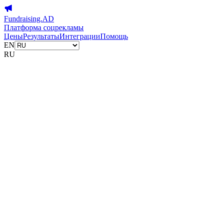
Fundraising.AD
Платформа соцрекламы
Цены
Результаты
Интеграции
Помощь
EN
RU